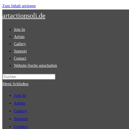
Zum Inhalt springen
artactionsoli.de
Join In
Artists
Gallery
Support
Contact
Website-Suche umschalten
Menü
Schließen
Join In
Artists
Gallery
Support
Contact