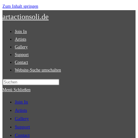
Zum Inhalt springen
artactionsoli.de
Join In
Artists
Gallery
Support
Contact
Website-Suche umschalten
Menü
Schließen
Join In
Artists
Gallery
Support
Contact